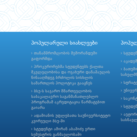
პოპულარული სიახლეები
პოპუ
თანამშრომლობის მემორანდუმი
სტუდე
გაფორმდა
აკადე
პროკურორებმა სტუდენტებს ქალთა
ბათუმ
მკვლელობისა და ოჯახური დანაშაულის
სახელმწ
წინააღმდეგ ბრძოლის სისხლის
სტრატე
სამართლის პოლიტიკა გააცნეს
უნივე
ბსუ-ს საჯარო მმართველობის
საბაკალავრო საგანმანათლებლო
საკონ
პროგრამამ აკრედიტაცია წარმატებით
სტუდე
გაიარა
ავტორ
ადამიანის უფლებათა საუნივერსიტეტო
სასწავ
კვირეული ბსუ-ში
სტუდენტი ამირან აბაშიძე ერთი
სემესტრის განმავლობაში