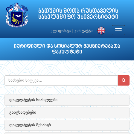
ბათუმის შოთა რუსთაველის
სახელმწიფო უნივერსიტეტი
Toggle
ელ.ფოსტა
|
კონტაქტი
navigat
იურიდიული და სოციალურ მეცნიერებათა
ფაკულტეტი
ფაკულტეტის სიახლეები
განცხადებები
ფაკულტეტის შესახებ