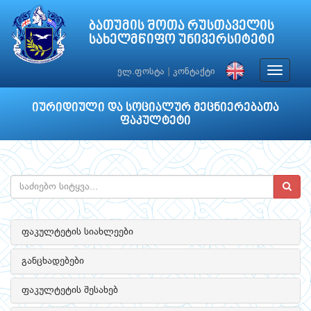
ბათუმის შოთა რუსთაველის
სახელმწიფო უნივერსიტეტი
Toggle
ელ.ფოსტა
|
კონტაქტი
navigat
იურიდიული და სოციალურ მეცნიერებათა
ფაკულტეტი
ფაკულტეტის სიახლეები
განცხადებები
ფაკულტეტის შესახებ