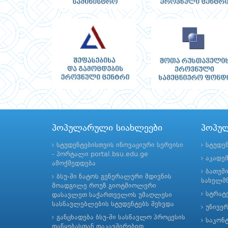
პოპულარული სიახლეები
პოპუ
სტუდენტებისთვის ინოვაციური სერვისი
სტუდე
- პორტალი portal.bsu.edu.ge
აკადე
ამოქმედდება
ბათუმ
ბსუ-ში ნატოს გენერალური მდივნის
სახელმწ
მოადგილე როუზ გიოტმიოლერი
სტრატე
დასავლეთ საქართველოს უმაღლესი
სასწავლებლების სტუდენტებს შეხვდა
უნივე
განცხადება ბსუ-ში სასწავლო პროცესის
საკონ
დაწყებასთან დაკავშირებით