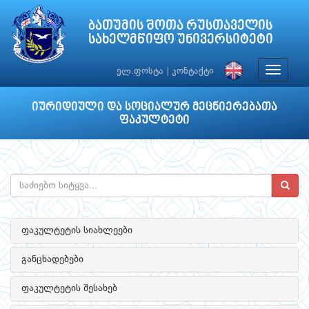
ბათუმის შოთა რუსთაველის
სახელმწიფო უნივერსიტეტი
Toggle
ელ.ფოსტა
|
კონტაქტი
navigat
იურიდიული და სოციალურ მეცნიერებათა
ფაკულტეტი
ფაკულტეტის სიახლეები
განცხადებები
ფაკულტეტის შესახებ