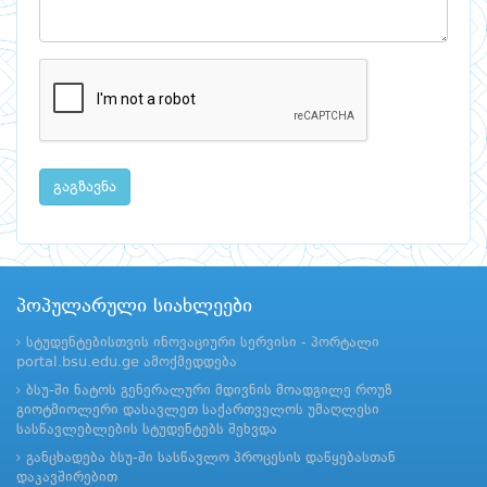
გაგზავნა
პოპულარული სიახლეები
სტუდენტებისთვის ინოვაციური სერვისი - პორტალი
portal.bsu.edu.ge ამოქმედდება
ბსუ-ში ნატოს გენერალური მდივნის მოადგილე როუზ
გიოტმიოლერი დასავლეთ საქართველოს უმაღლესი
სასწავლებლების სტუდენტებს შეხვდა
განცხადება ბსუ-ში სასწავლო პროცესის დაწყებასთან
დაკავშირებით