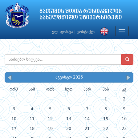
ბათუმის შოთა რუსთაველის
სახელმწიფო უნივერსიტეტი
Toggle
ელ.ფოსტა
|
კონტაქტი
navigat
აგვისტო 2026
ორშ
სამ
ოთხ
ხუთ
პარ
შაბ
კვ
1
2
3
4
5
6
7
8
9
10
11
12
13
14
15
16
17
18
19
20
21
22
23