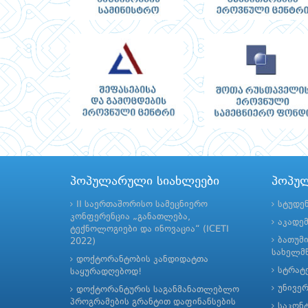
პოპულარული სიახლეები
პოპუ
II საერთაშორისო სამეცნიერო
სტუდე
კონფერენცია „განათლება,
აკადე
ტექნოლოგიები და ინოვაცია“ (ICETI
ბათუმ
2022)
სახელმწ
დოქტორანტობის კანდიდატთა
სტრატე
საყურადღებოდ!
უნივე
დოქტორანტურის საგანმანათლებლო
პროგრამების გრანტით დაფინანსების
საკონ