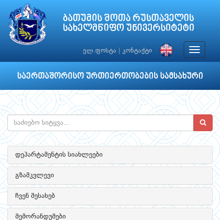
ბათუმის შოთა რუსთაველის
სახელმწიფო უნივერსიტეტი
Toggle
ელ.ფოსტა
|
კონტაქტი
navigat
საერთაშორისო ურთიერთობების სამსახური
დეპარტამენტის სიახლეები
გზამკვლევი
ჩვენ შესახებ
მემორანდუმები