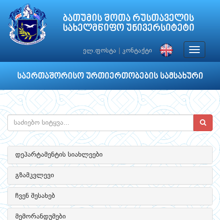
ბათუმის შოთა რუსთაველის
სახელმწიფო უნივერსიტეტი
Toggle
ელ.ფოსტა
|
კონტაქტი
navigat
საერთაშორისო ურთიერთობების სამსახური
დეპარტამენტის სიახლეები
გზამკვლევი
ჩვენ შესახებ
მემორანდუმები