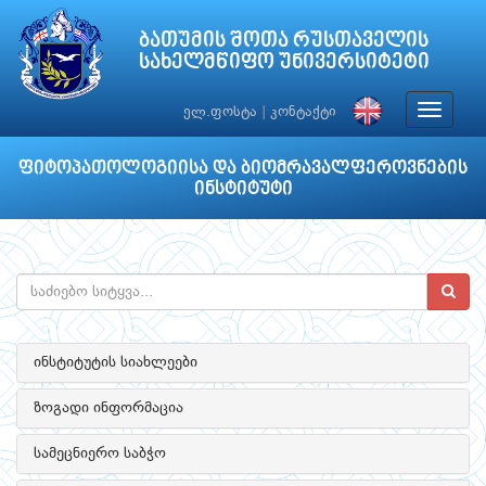
ბათუმის შოთა რუსთაველის
სახელმწიფო უნივერსიტეტი
Toggle
ელ.ფოსტა
|
კონტაქტი
navigat
ფიტოპათოლოგიისა და ბიომრავალფეროვნების
ინსტიტუტი
ინსტიტუტის სიახლეები
ზოგადი ინფორმაცია
სამეცნიერო საბჭო