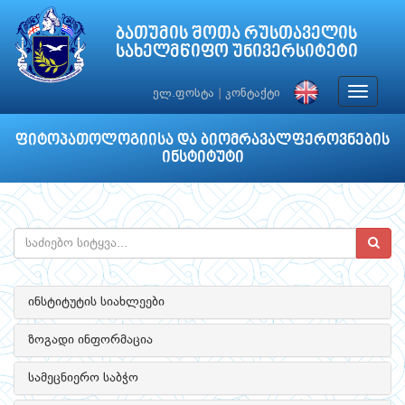
ბათუმის შოთა რუსთაველის
სახელმწიფო უნივერსიტეტი
Toggle
ელ.ფოსტა
|
კონტაქტი
navigat
ფიტოპათოლოგიისა და ბიომრავალფეროვნების
ინსტიტუტი
ინსტიტუტის სიახლეები
ზოგადი ინფორმაცია
სამეცნიერო საბჭო