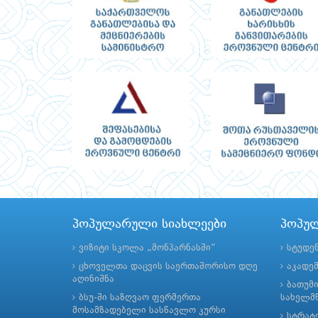
პოპულარული სიახლეები
პოპუ
ვიზიტი სკოლა „მონპარნასში“
სტუდე
ცხოველთა დაცვის საერთაშორისო დღე
აკადე
აღინიშნა
ბათუმ
ბსუ-ში საზღვაო ფერმერთა
სახელმწ
მოსამზადებელი სასწავლო კურსი
სტრატე