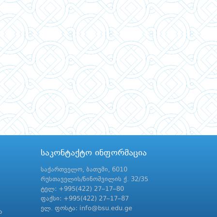
საკონტაქტო ინფორმაცია
საქართველო, ბათუმი, 6010
რუსთაველის/ნინოშვილის ქ. 32/35
ტელ: +995(422) 27–17–80
ფაქსი: +995(422) 27–17–87
ელ. ფოსტა: info@bsu.edu.ge
ა