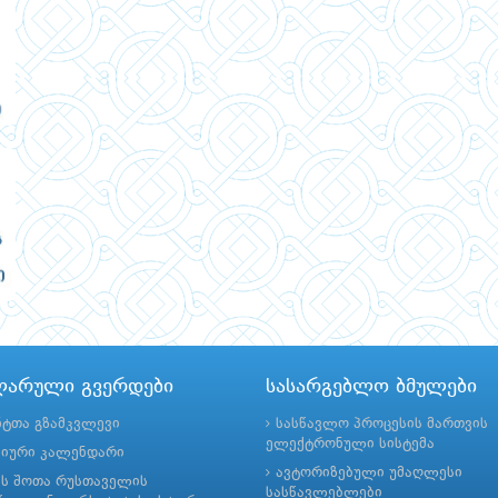
ლარული გვერდები
სასარგებლო ბმულები
ნტთა გზამკვლევი
სასწავლო პროცესის მართვის
ელექტრონული სისტემა
მიური კალენდარი
ავტორიზებული უმაღლესი
ის შოთა რუსთაველის
სასწავლებლები