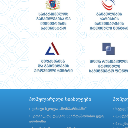
პოპულარული სიახლეები
პოპუ
ვიზიტი სკოლა „მონპარნასში“
სტუდე
ცხოველთა დაცვის საერთაშორისო დღე
აკადე
აღინიშნა
ბათუმ