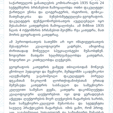
საქართველოს განათლების კომისარიატის 1935 წლის 24
სექტემბერის ბრძანებით ჩამოყალიბდა ოთხი ფაკულტეტი:
ქართული ენისა და ლიტერატურის, ისტორიის, ფიზიკა-
მათემატიკისა და ბუნებისმეტყველება-გეოგრაფიის.
ფაკულტეტის ფუნქციონირებისათვის აუცელებელი იყო
შესაბამისი კათედრების ჩამოყალიბება. ამ მიზნით 1935
წლის 4 ოქტომბრის ბრძანებით შეიქმნა რვა კათედრა, მათ
შორის გეოგრაფიის კათედრაც.
ამ პერიოდისათვის ბათუმში არ იყო ინსტიტუტისათვის
შესაფერისი კვალიფიციური კადრები, ამიტომაც
ძირითადად მოწვეული სპეციალისტები მუშაობდნენ.
ზოგიერთი მათგანი ხელმძღვანელობდა კათედრას,
ზოგიერთი კი- კითხულობდა ლექციებს.
გეოგრაფიის კათედრის გამგედ თბილისიდან მოწვიეს
ცნობილი პედაგოგი და მეცნიერი, შემდგომში აკადემიკოსი
ალექსანდრე ჯავახიშვილი ფაკულტეტის პირველ
დეკანთან ნიკოლოზ ლორთქიფანიძესთან ერთად
შემუშავდა კათედრის სასწავლო და სამეცნიერო-
კვლევითი სამუშაო გეგმა, კათედრა დაკომპლექტდა
კვალიფიციური ლექტორებით. იგი დიდ ყურადღებას
აქცევდა ლექტორების მიერ ლექციების ჩატარების ხარიხს,
მათ სამეცნიერო-კვლევით მუშაობასა და სტუდენტთა
საველე პრაქტიკების ჩატარებას. იმის გამო, რომ პროფ.
ალ. ჯავახიშვილი პედაგოგიურ და სამეცნიერო მუშაობას