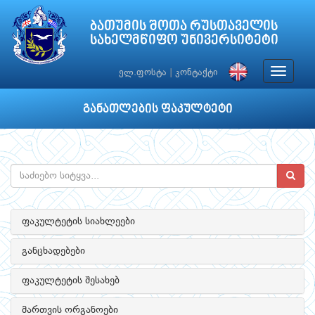
ბათუმის შოთა რუსთაველის
სახელმწიფო უნივერსიტეტი
Toggle
ელ.ფოსტა
|
კონტაქტი
navigat
განათლების ფაკულტეტი
ფაკულტეტის სიახლეები
განცხადებები
ფაკულტეტის შესახებ
მართვის ორგანოები