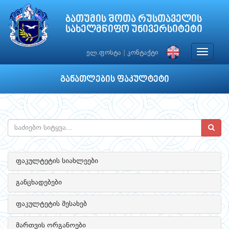
ბათუმის შოთა რუსთაველის
სახელმწიფო უნივერსიტეტი
Toggle
ელ.ფოსტა
|
კონტაქტი
navigat
განათლების ფაკულტეტი
ფაკულტეტის სიახლეები
განცხადებები
ფაკულტეტის შესახებ
მართვის ორგანოები