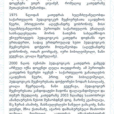
დოცენტმა ეთერ ცივაძემ, რომელიც კათედრაზე
შეთავსებით მუშაობდა.
1975 წლიდან კათედრას ხელმძღვანელობდა
საქართველოს პედაგოგიკურ მეცნიერებათა აკადემიის
წევრი, პროფესორი ალექსანდრე გობრონიძე. მისი
ხელმძღვანელობის პერიოდში საქართველოს უმაღლეს
სასწავლებელთა შორის ბათუმის სახელმწიფო
უნივერსიტეტის პედაგოგიკის კათედრა დიდხანს იყო
ერთადერთი, სადაც ერთდროულად ხუთი პედაგოგიკის
მეცნიერების დოქტორი მოღვაწეობდა (ალექსანდრე
გობრონიძე, ოთარ გიორგაძე, იური ბიბილეიშვილი, ნანი
გუგუნავა, ციალა მეგრელაძე).
2000 წლის ივნისში პედაგოგიკის კათედრის გამგედ
არჩეულ იქნა დოცენტი ლელა თავდგირიძე. ამ პერიოდში
კათედრის წევრები იყვნენ – საქართველოს განათლების
აკადემიის წევრი, პროფ. იური ბიბილეიშვილი,
პედაგოგიკის მეცნიერებათა დოქტორები ნოდარ ბასილაძე,
ციალა მეგრელაძე, ნანი გუგუნავა, პედაგოგიურ
მეცნიერებათა კანდიდატები მადონა ფალავანდიშვილი და
თემურ მჭედლიძე. კათედრაზე 2003 წლამდე საათობრივი
ანაზღაურების წესით მუშაობდნენ დოც. მარინე კვაშილავა,
მ/კ ზურაბ აბაშიძე, მასწავლებლები ნანული ვაშაკიძე, ნანა
ჟღენტი, მზია ქათამაძე, აჭარის დამსახურებული მსახიობი
თამილა მეიშვილი. კათედრას ემსახურებოდნენ