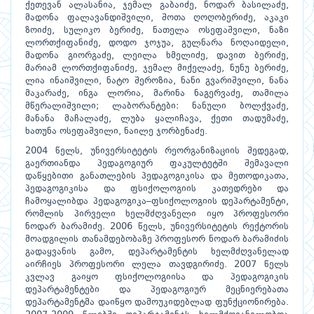
ქეთევან ალასანია, ჯემალ გაბაიძე, ნოდარ ბასილაძე,
მადონა ფალავანდიშვილი, შოთა ღოღობერიძე, აკაკი
ზოიძე, სულიკო ბერიძე, ნათელა ოსეფაშვილი, ნაზი
ლორთქიფანიძე, დოდო ჯოჯუა, გულნარა ნოღაიდელი,
მადონა გიორგაძე, ლეილა ხმელიძე, დავით ბერიძე,
მარიამ ლორთქიფანიძე, ჯემალ მიქელაძე, ნუნუ ბერიძე,
ლია ინაიშვილი, ნატო შეროზია, ნანი გვარიშვილი, ნანა
მაკარაძე, ინგა ლორია, მარინა ნაგერვაძე, თამილა
მწერალიშვილი; ლაბორანტები: ნანული ბოლქვაძე,
მანანა მაჩალაძე, ლუბა ყალიჩავა, ქეთი თადუმაძე,
ხათუნა ოსეფაშვილი, ნაილე ჯორბენაძე.
2004 წელს, უნივერსიტეტის რეორგანიზაციის შედეგად,
გაერთიანდა პედაგოგიურ ფაკულტეტში შემავალი
დაწყებითი განათლების პედაგოგიკისა და მეთოდიკათა,
პედაგოგიკისა და ფსიქოლოგიის კათედრები და
ჩამოყალიბდა პედაგოგიკა–ფსიქოლოგიის დეპარტამენტი,
რომლის პირველი ხელმძღვანელი იყო პროფესორი
ნოდარ ბარამიძე. 2006 წელს, უნივერსიტეტის რექტორის
მოადგილის თანამდებობაზე პროფესორ ნოდარ ბარამიძის
გადაყვანის გამო, დეპარტამენტის ხელმძღვანელად
აირჩიეს პროფესორი ლელა თავდგირიძე. 2007 წელს
კვლავ გაიყო ფსიქოლოგიისა და პედაგოგიკის
დეპარტამენტები და პედაგოგიურ მეცნიერებათა
დეპარტამენტმა დაიწყო დამოუკიდებლად ფუნქციონირება.