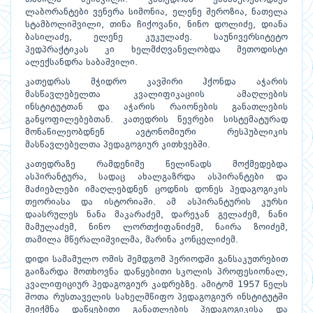
ლაბორანტები ვენერა სიმონია, ელენე შეროზია, ნათელა
სტამბოლიშვილი, თინა ჩიქოვანი, ნინო დოლიძე, დიანა
ბასილაძე, ელენე კუკულაძე. საუნივერსიტეტო
პედპრაქტიკას კი ხელმძღვანელობდა მეთოდისტი
ალექსანდრა საბაშვილი.
კათედრას მჭიდრო კავშირი ჰქონდა აჭარის
მასწავლებელთა კვალიფიკაციის ამაღლების
ინსტიტუტთან და აჭარის რაიონების განათლების
განყოფილებებთან. კათედრის წევრები სისტემატურად
მონაწილეობდნენ ავტონომიური რესპუბლიკის
მასწავლებელთა პედაგოგიურ კითხვებში.
კათედრაზე რამდენიმე წელიწადს მოქმედებდა
ასპირანტურა, სადაც ახალგაზრდა ასპირანტები და
მაძიებლები იმაღლებდნენ ცოდნის დონეს პედაგოგიკის
თეორიასა და ისტორიაში. ამ ასპირანტურის კურსი
დაასრულეს ნანა მაკარაძემ, დარეჯან გელაძემ, ნანი
მამულაძემ, ნინო ლორთქიფანიძემ, ნაირა ზოიძემ,
თამილა მწერალიშვილმა, მარინა კონცელიძემ.
დიდი სამამულო ომის შემდგომ პერიოდში განსაკუთრებით
გაიზარდა მოთხოვნა დაწყებითი სკოლის პროფესიონალ,
კვალიფიციურ პედაგოგიურ კადრებზე. ამიტომ 1957 წელს
შოთა რუსთაველის სახელმწიფო პედაგოგიურ ინსტიტუტში
შეიქმნა დაწყებითი განათლების პედაგოგიკისა და