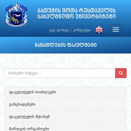
ბათუმის შოთა რუსთაველის
სახელმწიფო უნივერსიტეტი
Toggle
ელ.ფოსტა
|
კონტაქტი
navigat
განათლების ფაკულტეტი
ფაკულტეტის სიახლეები
განცხადებები
ფაკულტეტის შესახებ
მართვის ორგანოები