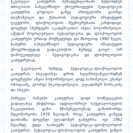
ჭკუასელი. კათედრის შემადგენლობაში შედიოდნენ
თბილისის სახელმწიფო უნივერსიტეტის პედაგოგიკის
კათედრის ყოფილი გამგე პროფესორი გიორგი
თავზიშვილი და ქუთაისის პედაგოგიური ინსტიტუტის
ლექტორი, ფსიქოლოგიის მეცნიერებათა კანდიდატი,
დოცენტი (შემდეგში აკადემიკოსი) ანგია ბოჭორიშვილი.
აქედან მოყოლებული პედაგოგიკისა და ფსიქოლოგიის
კათედრები ერთად მოქმედებდა და მხოლოდ 1990 წელს,
ბათუმის სახელმწიფო პედაგოგიური ინსტიტუტის
უნივერსიტეტად გადაკეთების შემდეგ გაიყო ორ
დამოუკიდებელ - პედაგოგიკისა და ფსიქოლოგიის
კათედრებად.
კ. ჭკუასელის შემდეგ, პედაგოგიკა-ფსიქოლოგიის
კათედრას სხვადასხვა დროს ხელმძღვანელობდნენ
დოცენტები: ანგია ბოჭორიშვილი, ტიტე სარიშვილი, უშანგი
ობოლაძე, გიორგი ნიკოლეიშვილი, ვლადიმერ ნორაკიძე
და სხვები.
პირველ ხანებში კათედრას დიდი სიძნელეების
გადალახვა უხდებოდა ადგილობრივი სპეციალისტების
ნაკლებობის გამო. მნიშვნელოვნად გამოსწორდა
მდგომარეობა 1939 წლიდან, როცა კათედრის გამგედ
დაინიშნა დოცენტი ვლადიმერ ჭანტურია. იგი 1962
წლამდე ედგა სათავეში პედაგოგიკა-ფსიქოლოგიის
კათედრას. პედაგოგიკა-ფსიქოლოგიის კათედრის გამგის