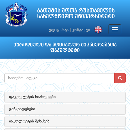
ბათუმის შოთა რუსთაველის
სახელმწიფო უნივერსიტეტი
Toggle
ელ.ფოსტა
|
კონტაქტი
navigat
იურიდიული და სოციალურ მეცნიერებათა
ფაკულტეტი
ფაკულტეტის სიახლეები
განცხადებები
ფაკულტეტის შესახებ