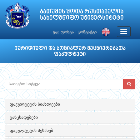
ბათუმის შოთა რუსთაველის
სახელმწიფო უნივერსიტეტი
Toggle
ელ.ფოსტა
|
კონტაქტი
navigat
იურიდიული და სოციალურ მეცნიერებათა
ფაკულტეტი
ფაკულტეტის სიახლეები
განცხადებები
ფაკულტეტის შესახებ