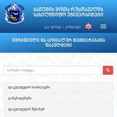
ბათუმის შოთა რუსთაველის
სახელმწიფო უნივერსიტეტი
Toggle
ელ.ფოსტა
|
კონტაქტი
navigat
იურიდიული და სოციალურ მეცნიერებათა
ფაკულტეტი
ფაკულტეტის სიახლეები
განცხადებები
ფაკულტეტის შესახებ