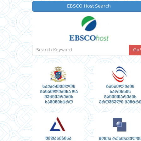
EBSCO Host Search
Go