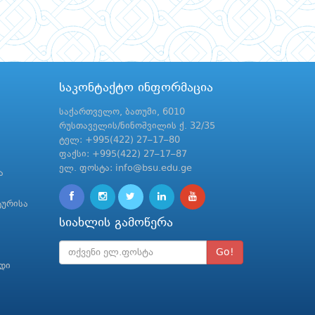
საკონტაქტო ინფორმაცია
საქართველო, ბათუმი, 6010
რუსთაველის/ნინოშვილის ქ. 32/35
ტელ: +995(422) 27–17–80
ფაქსი: +995(422) 27–17–87
ელ. ფოსტა: info@bsu.edu.ge
ა
ტურისა
სიახლის გამოწერა
Go!
რდი