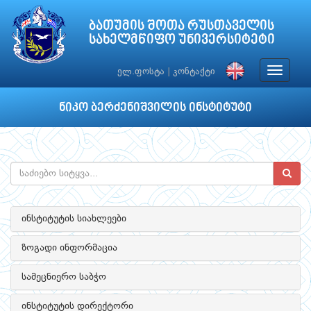
ბათუმის შოთა რუსთაველის
სახელმწიფო უნივერსიტეტი
Toggle
ელ.ფოსტა
|
კონტაქტი
navigat
ნიკო ბერძენიშვილის ინსტიტუტი
ინსტიტუტის სიახლეები
ზოგადი ინფორმაცია
სამეცნიერო საბჭო
ინსტიტუტის დირექტორი