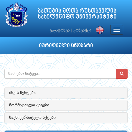
ბათუმის შოთა რუსთაველის
სახელმწიფო უნივერსიტეტი
Toggle
ელ.ფოსტა
|
კონტაქტი
navigat
იურიდიული ცნობარი
ბსუ-ს წესდება
ნორმატიული აქტები
საუნივერსიტეტო აქტები