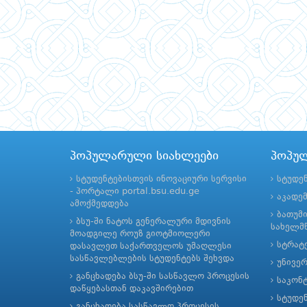
პოპულარული სიახლეები
პოპუ
სტუდენტებისთვის ინოვაციური სერვისი
სტუდე
- პორტალი portal.bsu.edu.ge
აკადე
ამოქმედდება
ბათუმ
ბსუ-ში ნატოს გენერალური მდივნის
სახელმწ
მოადგილე როუზ გიოტმიოლერი
სტრატე
დასავლეთ საქართველოს უმაღლესი
სასწავლებლების სტუდენტებს შეხვდა
უნივე
განცხადება ბსუ-ში სასწავლო პროცესის
საკონ
დაწყებასთან დაკავშირებით
სტუდე
განცხადება სასწავლო პროცესის