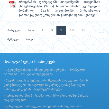
პროგრამის ფარგლებში პოლონეთში, ბიდგოშჩის
უნივერსიტეტში (WSG) საერთაშორისო კვირეულში
მონაწილე ბსუ-ს აკადემიური პერსონალის
გამოსავლენად კონკურსის გამოცხადების შესახებ
პირველი
წინა
7
8
9
10
11
შემდეგი
ბოლო
პოპულარული სიახლეები
სტუდენტებისთვის ინოვაციური სერვისი - პორტალი
portal.bsu.edu.ge ამოქმედდება
ბსუ-ში ნატოს გენერალური მდივნის მოადგილე როუზ
გიოტმიოლერი დასავლეთ საქართველოს უმაღლესი
სასწავლებლების სტუდენტებს შეხვდა
განცხადება ბსუ-ში სასწავლო პროცესის დაწყებასთან
დაკავშირებით
განცხადება სასწავლო პროცესის განახლებასთან