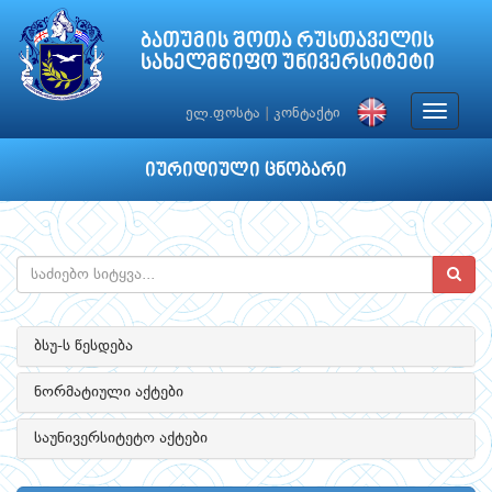
ბათუმის შოთა რუსთაველის
სახელმწიფო უნივერსიტეტი
Toggle
ელ.ფოსტა
|
კონტაქტი
navigat
იურიდიული ცნობარი
ბსუ-ს წესდება
ნორმატიული აქტები
საუნივერსიტეტო აქტები