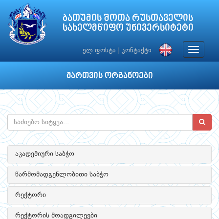
ბათუმის შოთა რუსთაველის
სახელმწიფო უნივერსიტეტი
Toggle
ელ.ფოსტა
|
კონტაქტი
navigat
მართვის ორგანოები
აკადემიური საბჭო
წარმომადგენლობითი საბჭო
რექტორი
რექტორის მოადგილეები