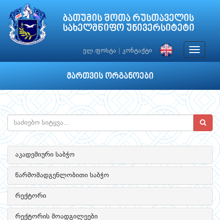
ბათუმის შოთა რუსთაველის
სახელმწიფო უნივერსიტეტი
Toggle
ელ.ფოსტა
|
კონტაქტი
navigat
მართვის ორგანოები
აკადემიური საბჭო
წარმომადგენლობითი საბჭო
რექტორი
რექტორის მოადგილეები