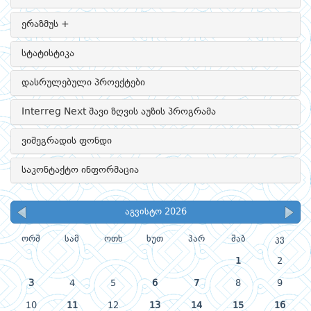
ერაზმუს +
სტატისტიკა
დასრულებული პროექტები
Interreg Next შავი ზღვის აუზის პროგრამა
ვიშეგრადის ფონდი
საკონტაქტო ინფორმაცია
აგვისტო 2026
ორშ
სამ
ოთხ
ხუთ
პარ
შაბ
კვ
1
2
3
4
5
6
7
8
9
10
11
12
13
14
15
16