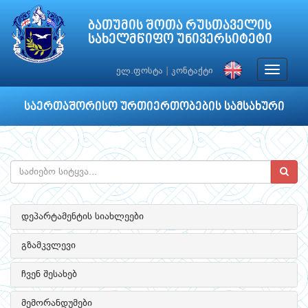
ბათუმის შოთა რუსთაველის
სახელმწიფო უნივერსიტეტი
Toggle
ელ.ფოსტა
|
კონტაქტი
navigat
საერთაშორისო ურთიერთობების სამსახური
დეპარტამენტის სიახლეები
გზამკვლევი
ჩვენ შესახებ
მემორანდუმები