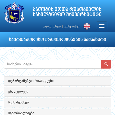
ბათუმის შოთა რუსთაველის
სახელმწიფო უნივერსიტეტი
Toggle
ელ.ფოსტა
|
კონტაქტი
navigat
საერთაშორისო ურთიერთობების სამსახური
დეპარტამენტის სიახლეები
გზამკვლევი
ჩვენ შესახებ
მემორანდუმები