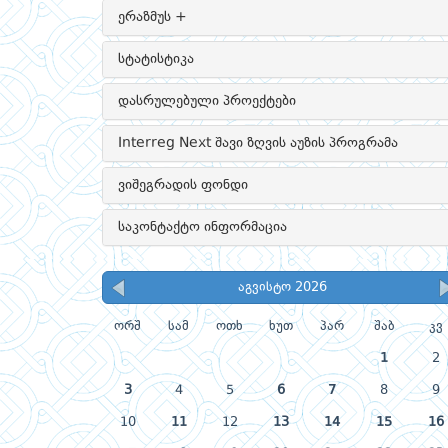
ერაზმუს +
სტატისტიკა
დასრულებული პროექტები
Interreg Next შავი ზღვის აუზის პროგრამა
ვიშეგრადის ფონდი
საკონტაქტო ინფორმაცია
აგვისტო 2026
ორშ
სამ
ოთხ
ხუთ
პარ
შაბ
კვ
1
2
3
4
5
6
7
8
9
10
11
12
13
14
15
16