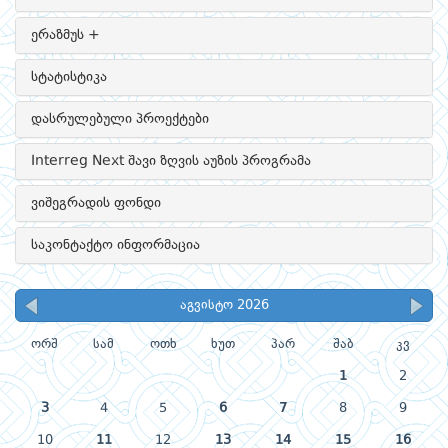
ერაზმუს +
სტატისტიკა
დასრულებული პროექტები
Interreg Next შავი ზღვის აუზის პროგრამა
ვიშეგრადის ფონდი
საკონტაქტო ინფორმაცია
აგვისტო 2026
ორშ
სამ
ოთხ
ხუთ
პარ
შაბ
კვ
1
2
3
4
5
6
7
8
9
10
11
12
13
14
15
16