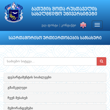
ბათუმის შოთა რუსთაველის
სახელმწიფო უნივერსიტეტი
Toggle
ელ.ფოსტა
|
კონტაქტი
navigat
საერთაშორისო ურთიერთობების სამსახური
დეპარტამენტის სიახლეები
გზამკვლევი
ჩვენ შესახებ
მემორანდუმები