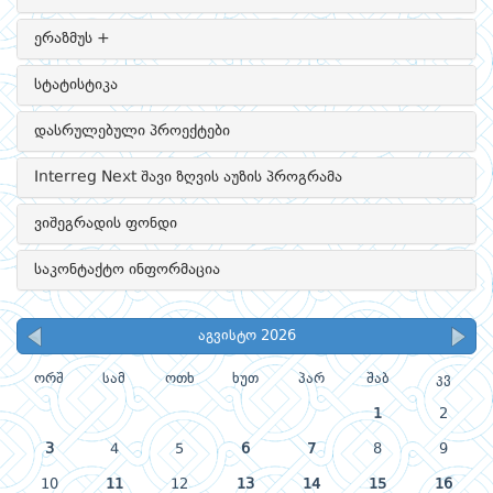
ერაზმუს +
სტატისტიკა
დასრულებული პროექტები
Interreg Next შავი ზღვის აუზის პროგრამა
ვიშეგრადის ფონდი
საკონტაქტო ინფორმაცია
აგვისტო 2026
ორშ
სამ
ოთხ
ხუთ
პარ
შაბ
კვ
1
2
3
4
5
6
7
8
9
10
11
12
13
14
15
16