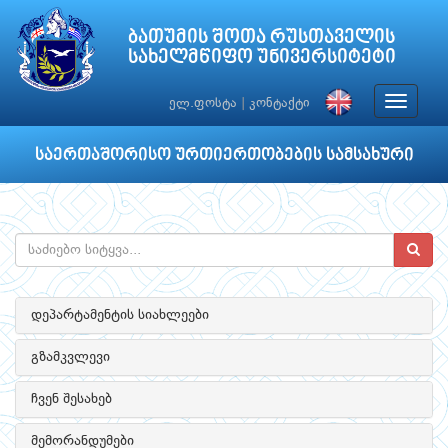
ბათუმის შოთა რუსთაველის
სახელმწიფო უნივერსიტეტი
Toggle
ელ.ფოსტა
|
კონტაქტი
navigat
საერთაშორისო ურთიერთობების სამსახური
დეპარტამენტის სიახლეები
გზამკვლევი
ჩვენ შესახებ
მემორანდუმები