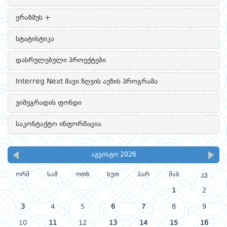
ერაზმუს +
სტატისტიკა
დასრულებული პროექტები
Interreg Next შავი ზღვის აუზის პროგრამა
ვიშეგრადის ფონდი
საკონტაქტო ინფორმაცია
აგვისტო 2026
ორშ
სამ
ოთხ
ხუთ
პარ
შაბ
კვ
1
2
3
4
5
6
7
8
9
10
11
12
13
14
15
16