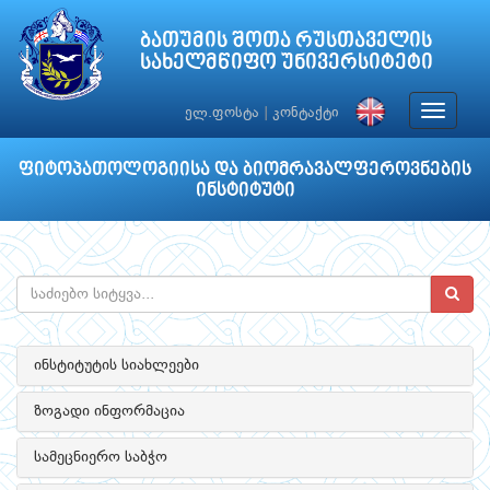
ბათუმის შოთა რუსთაველის
სახელმწიფო უნივერსიტეტი
Toggle
ელ.ფოსტა
|
კონტაქტი
navigat
ფიტოპათოლოგიისა და ბიომრავალფეროვნების
ინსტიტუტი
ინსტიტუტის სიახლეები
ზოგადი ინფორმაცია
სამეცნიერო საბჭო