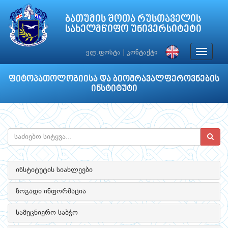
ბათუმის შოთა რუსთაველის
სახელმწიფო უნივერსიტეტი
Toggle
ელ.ფოსტა
|
კონტაქტი
navigat
ფიტოპათოლოგიისა და ბიომრავალფეროვნების
ინსტიტუტი
ინსტიტუტის სიახლეები
ზოგადი ინფორმაცია
სამეცნიერო საბჭო