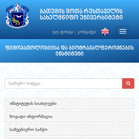
ბათუმის შოთა რუსთაველის
სახელმწიფო უნივერსიტეტი
Toggle
ელ.ფოსტა
|
კონტაქტი
navigat
ფიტოპათოლოგიისა და ბიომრავალფეროვნების
ინსტიტუტი
ინსტიტუტის სიახლეები
ზოგადი ინფორმაცია
სამეცნიერო საბჭო