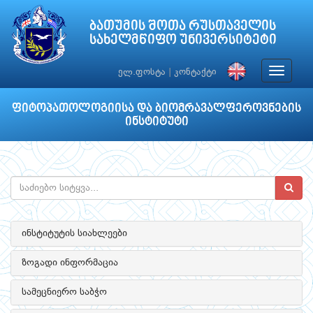
ბათუმის შოთა რუსთაველის
სახელმწიფო უნივერსიტეტი
Toggle
ელ.ფოსტა
|
კონტაქტი
navigat
ფიტოპათოლოგიისა და ბიომრავალფეროვნების
ინსტიტუტი
ინსტიტუტის სიახლეები
ზოგადი ინფორმაცია
სამეცნიერო საბჭო