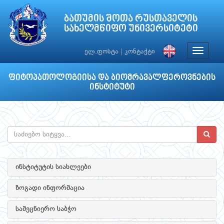
ბათუმის შოთა რუსთაველის
სახელმწიფო უნივერსიტეტი
Toggle
ელ.ფოსტა
|
კონტაქტი
navigat
ფიტოპათოლოგიისა და ბიომრავალფეროვნების
ინსტიტუტი
ინსტიტუტის სიახლეები
ზოგადი ინფორმაცია
სამეცნიერო საბჭო