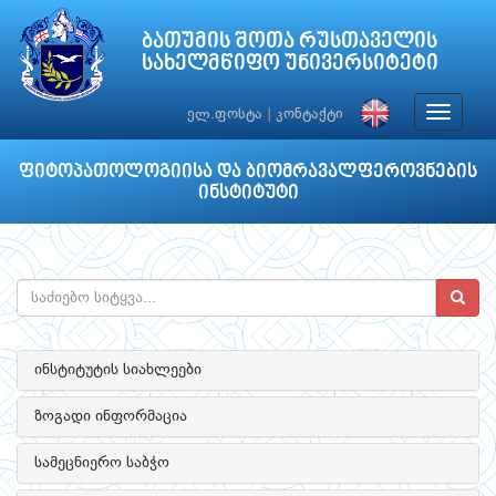
ბათუმის შოთა რუსთაველის
სახელმწიფო უნივერსიტეტი
Toggle
ელ.ფოსტა
|
კონტაქტი
navigat
ფიტოპათოლოგიისა და ბიომრავალფეროვნების
ინსტიტუტი
ინსტიტუტის სიახლეები
ზოგადი ინფორმაცია
სამეცნიერო საბჭო