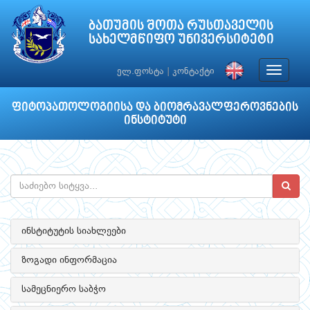
ბათუმის შოთა რუსთაველის
სახელმწიფო უნივერსიტეტი
Toggle
ელ.ფოსტა
|
კონტაქტი
navigat
ფიტოპათოლოგიისა და ბიომრავალფეროვნების
ინსტიტუტი
ინსტიტუტის სიახლეები
ზოგადი ინფორმაცია
სამეცნიერო საბჭო