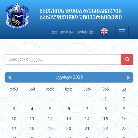
ბათუმის შოთა რუსთაველის
სახელმწიფო უნივერსიტეტი
Toggle
ელ.ფოსტა
|
კონტაქტი
navigat
აგვისტო 2026
ორშ
სამ
ოთხ
ხუთ
პარ
შაბ
კვ
1
2
3
4
5
6
7
8
9
10
11
12
13
14
15
16
17
18
19
20
21
22
23