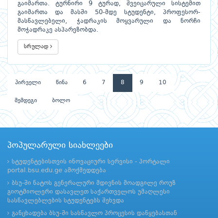
გაიმართა. ტურნირი 9 ტურად, შვეიცარული სისტემით
გაიმართა და მასში 50-მდე სტუდენტი, პროფესორ-
მასწავლებელი, ჭადრაკის მოყვარული და ნორჩი
მოჭადრაკე ასპარეზობდა.
სრულად
პირველი
წინა
6
7
8
9
10
შემდეგი
ბოლო
პოპულარული სიახლეები
სტუდენტებისთვის ინოვაციური სერვისი - პორტალი
portal.bsu.edu.ge ამოქმედდება
ბსუ-ში ნატოს გენერალური მდივნის მოადგილე როუზ
გიოტმიოლერი დასავლეთ საქართველოს უმაღლესი
სასწავლებლების სტუდენტებს შეხვდა
განცხადება ბსუ-ში სასწავლო პროცესის დაწყებასთან