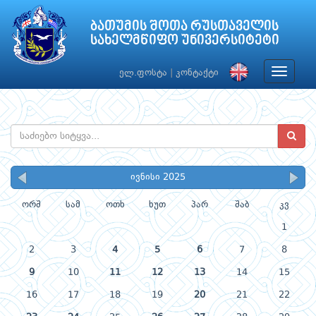
ბათუმის შოთა რუსთაველის
სახელმწიფო უნივერსიტეტი
Toggle
ელ.ფოსტა
|
კონტაქტი
navigat
ივნისი 2025
ორშ
სამ
ოთხ
ხუთ
პარ
შაბ
კვ
1
2
3
4
5
6
7
8
9
10
11
12
13
14
15
16
17
18
19
20
21
22