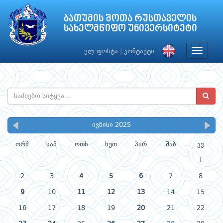
ბათუმის შოთა რუსთაველის
სახელმწიფო უნივერსიტეტი
Toggle
ელ.ფოსტა
|
კონტაქტი
navigat
ივნისი 2025
ორშ
სამ
ოთხ
ხუთ
პარ
შაბ
კვ
1
2
3
4
5
6
7
8
9
10
11
12
13
14
15
16
17
18
19
20
21
22