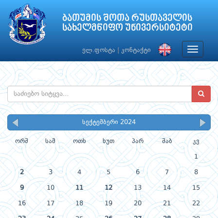
ბათუმის შოთა რუსთაველის
სახელმწიფო უნივერსიტეტი
Toggle
ელ.ფოსტა
|
კონტაქტი
navigat
სექტემბერი 2024
ორშ
სამ
ოთხ
ხუთ
პარ
შაბ
კვ
1
2
3
4
5
6
7
8
9
10
11
12
13
14
15
16
17
18
19
20
21
22