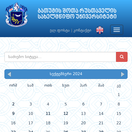
ბათუმის შოთა რუსთაველის
სახელმწიფო უნივერსიტეტი
Toggle
ელ.ფოსტა
|
კონტაქტი
navigat
სექტემბერი 2024
ორშ
სამ
ოთხ
ხუთ
პარ
შაბ
კვ
1
2
3
4
5
6
7
8
9
10
11
12
13
14
15
16
17
18
19
20
21
22