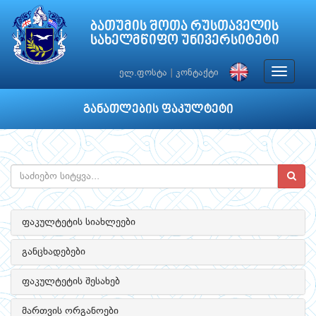
ბათუმის შოთა რუსთაველის
სახელმწიფო უნივერსიტეტი
Toggle
ელ.ფოსტა
|
კონტაქტი
navigat
განათლების ფაკულტეტი
ფაკულტეტის სიახლეები
განცხადებები
ფაკულტეტის შესახებ
მართვის ორგანოები