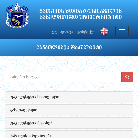
ბათუმის შოთა რუსთაველის
სახელმწიფო უნივერსიტეტი
Toggle
ელ.ფოსტა
|
კონტაქტი
navigat
განათლების ფაკულტეტი
ფაკულტეტის სიახლეები
განცხადებები
ფაკულტეტის შესახებ
მართვის ორგანოები