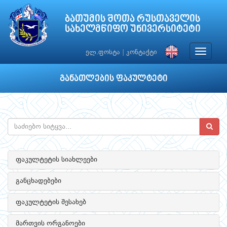
ბათუმის შოთა რუსთაველის
სახელმწიფო უნივერსიტეტი
Toggle
ელ.ფოსტა
|
კონტაქტი
navigat
განათლების ფაკულტეტი
ფაკულტეტის სიახლეები
განცხადებები
ფაკულტეტის შესახებ
მართვის ორგანოები