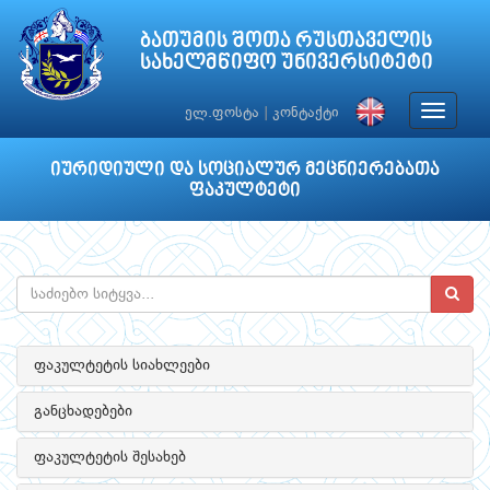
ბათუმის შოთა რუსთაველის
სახელმწიფო უნივერსიტეტი
Toggle
ელ.ფოსტა
|
კონტაქტი
navigat
იურიდიული და სოციალურ მეცნიერებათა
ფაკულტეტი
ფაკულტეტის სიახლეები
განცხადებები
ფაკულტეტის შესახებ