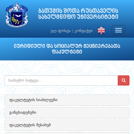
ბათუმის შოთა რუსთაველის
სახელმწიფო უნივერსიტეტი
Toggle
ელ.ფოსტა
|
კონტაქტი
navigat
იურიდიული და სოციალურ მეცნიერებათა
ფაკულტეტი
ფაკულტეტის სიახლეები
განცხადებები
ფაკულტეტის შესახებ